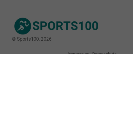
© Sports100,
2026
Impressum
Datenschutz
Unsere Redaktion wird durch Leser unterstützt. Wir verlinken
u.a. auf ausgewählte Online-Shops und Partner,
von denen wir ggf. eine Vergütung erhalten.
Mehr erfahren.
Adresse
Große Elbstraße 135, 22767 Hamburg,
Deutschland