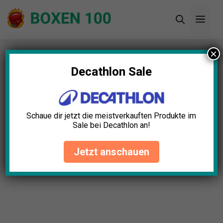
Zum
Men
Inhalt
springen
×
Startseite
»
Blog
»
Boxrakete für
Reaktionstraining Test: Die 5 besten (Bestenliste)
Decathlon Sale
Schaue dir jetzt die meistverkauften Produkte im
Sale bei Decathlon an!
Jetzt anschauen