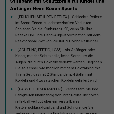
Stirnband mit Schutzbrille für Kinder und
Anfänger Heim Boxen Sports
【ERHÖHEN SIE IHREN REFLEX】 Schlechte Reflexe
im Arena führen zu schmerzhaften Verlusten.
Schlagen Sie die Konkurrenz KO, wenn Sie Ihre
Reflexe UND Ihre Hand-Auge-Koordination mit dem
Reaktionsball-Set von PROIRON Boxing Reflex ball.
【ACHTUNG, FERTIG, LOS!】 Als Anfänger oder
Kinder, mit der Schutzbrille, keine Sorge um die
Augen, die durch Boxbälle verletzt werden. Beginnen
Sie so schnell wie möglich mit dem Boxtraining mit
Ihrem Set, das mit 2 Stirnbändern, 4 Bällen mit
Kordeln und 4 zusätzlichen Kordeln geliefert wird.
【PASST JEDEM KÄMPFER】 Verbessern Sie Ihre
Fähigkeiten unabhängig von Ihrer Größe. Ihr boxen
reflexball verfügt über ein verstellbares
Klettverschluss-Kopfband und Schnüre, die Sie
verkürzen können, um Ihre Fitness zu verbessern.