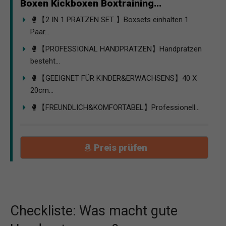
Boxen Kickboxen Boxtraining...
🥊【2 IN 1 PRATZEN SET 】Boxsets einhalten 1
Paar...
🥊【PROFESSIONAL HANDPRATZEN】Handpratzen
besteht...
🥊【GEEIGNET FÜR KINDER&ERWACHSENS】40 X
20cm...
🥊【FREUNDLICH&KOMFORTABEL】Professionell...
Preis prüfen
Checkliste: Was macht gute