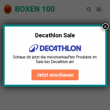
Zum
Men
Inhalt
springen
×
Startseite
»
Blog
»
Handpratzen Test: Die 5
besten (Bestenliste)
Decathlon Sale
Schaue dir jetzt die meistverkauften Produkte im
Sale bei Decathlon an!
Jetzt anschauen