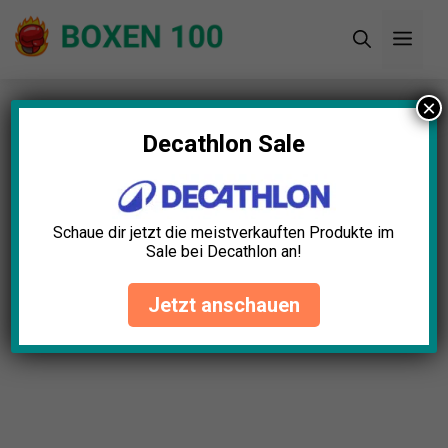
Zum
Men
Inhalt
springen
×
Startseite
»
Blog
»
Sandsackhandschuhe Damen
Test: Die 11 besten (Bestenliste)
Decathlon Sale
Schaue dir jetzt die meistverkauften Produkte im
Sale bei Decathlon an!
Jetzt anschauen