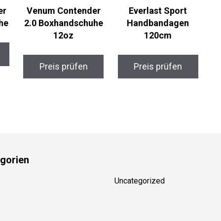
r
Venum Contender
Everlast Sport
he
2.0 Boxhandschuhe
Handbandagen
12oz
120cm
Preis prüfen
Preis prüfen
gorien
Uncategorized