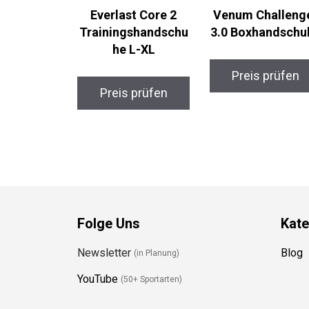
Everlast Core 2
Venum Challenge
Trainingshandschu
3.0 Boxhandschu
he L-XL
Preis prüfen
Preis prüfen
Folge Uns
Kate
Newsletter
Blog
(in Planung)
YouTube
(50+ Sportarten)