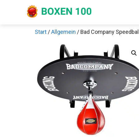
Zum
Inhalt
springen
Start
/
Allgemein
/ Bad Company Speedball