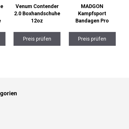
e
Venum Contender
MADGON
2.0 Boxhandschuhe
Kampfsport
12oz
Bandagen Pro
Preis prüfen
Preis prüfen
gorien